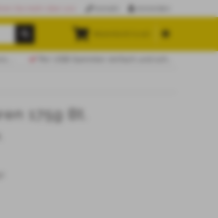
hren Sie mehr über uns
Kontakt
Anmelden
Warenkorb (
0.00
)
....
Per USB-Sammler einfach und schnell mit EAN-Nummern bestellen!
ren 175g Bt.
.
7