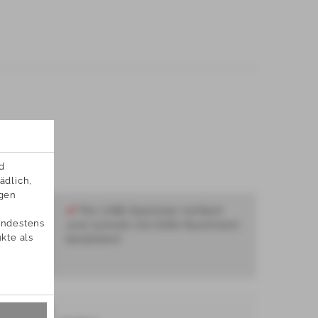
 
dlich, 
gen 
n über
Per USB-Sammler einfach
ndestens 
und schnell mit EAN-Nummern
te als 
bestellen!
SLETTER