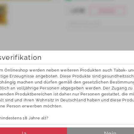
bestellen
HERSTELLER
sverifikation
em Onlineshop werden neben weiteren Produkten auch Tabak- und
ltige Erzeugnisse angeboten. Diese Produkte sind gesundheitsschä
bhängig machen und dürfen gemäß den gesetzlichen Bestimmun
ßlich an volljährige Personen abgegeben werden. Der Zugang zu 
Wir können Ihnen Ihre
weitere Informatione
enden Produktbereichen ist daher nur Personen gestattet, die mi
chnungen gerne per Mail
uns....
alt sind und ihren Wohnsitz in Deutschland haben und diese Produk
www.duesing.com
icken!
ne Person erwerben möchten.
uem und Umweltschonend erhalten 
 gerne die Rechnungen per Mail!
mindestens 18 Jahre alt?
KUNDENSERVICE
NEW
Ja
Nein