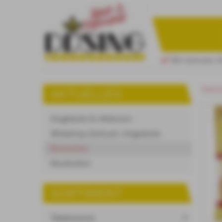
Wir können Ihnen Ihre 
Starts
AKTUELLES
Angebote & Aktionen
Webshop Exklusiv-Angebote
Bestseller
Neuheiten
SORTIMENT
Tabakwaren