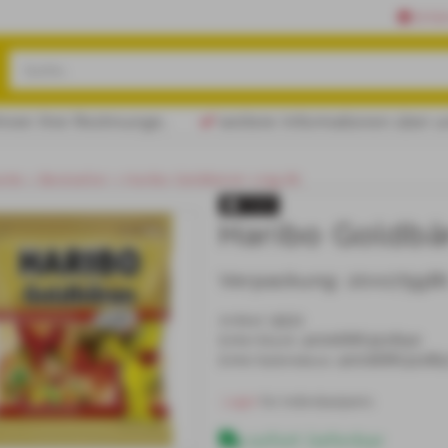
Erfa
Rechnungen gerne per Mail schicken!
weitere Informationen über uns
eite
Bestseller
Haribo Goldbären 175g Bt.
TOP
Haribo Goldbä
Verpackung:
20x175gBt
9511
Artikel
:
4001686322840
EAN/
Stück
:
400168632285
EAN/
Gebinde20
:
 Login 
für Individualpreis
sofort lieferbar