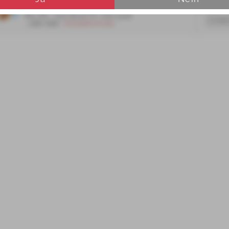
0 54 04 / 9 82 80
News u
Mo.-Do.  7:00-16:00 | Fr. 7:00-13:00
...oder über 
 Kontaktformular