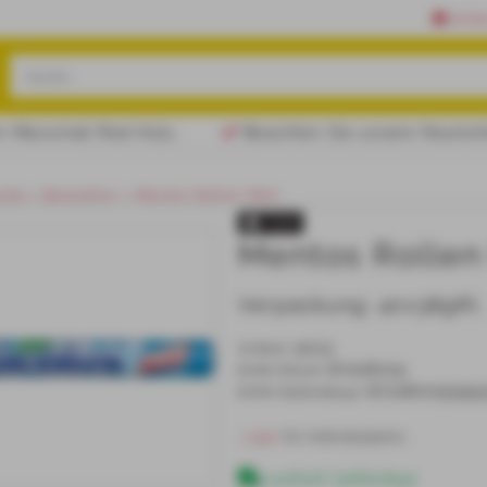
Erfa
 Marschall Red Hülsen!
Beachten Sie unsere Neuhei
eite
Bestseller
Mentos Rollen Mint
TOP
Mentos Rollen
Verpackung:
40x38gRl.
9013
Artikel
:
87108019
EAN/
Stück
:
871080095555
EAN/
Gebinde40
:
 Login 
für Individualpreis
sofort lieferbar