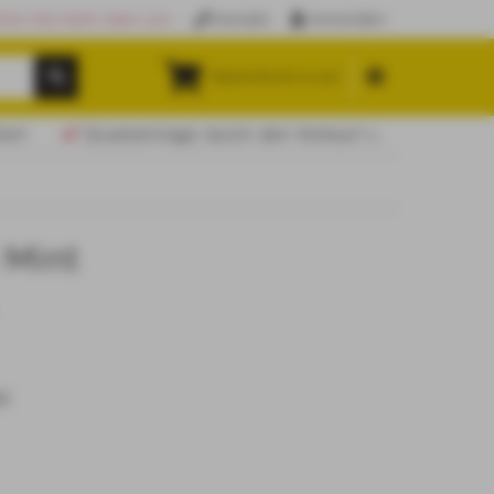
hren Sie mehr über uns
Kontakt
Anmelden
Warenkorb (
0.00
)
ten!
Zusatzerträge durch den Verkauf von Kaffee und Spezialitäten
 Mint
5