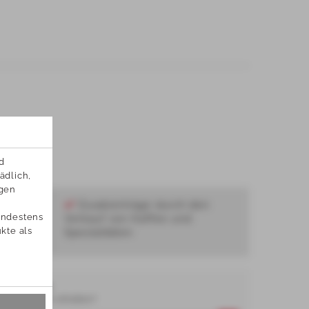
 
dlich, 
gen 
Zusatzerträge durch den
ndestens 
Verkauf von Kaffee und
te als 
!
Spezialitäten
SLETTER
nd Angebote erhalten?