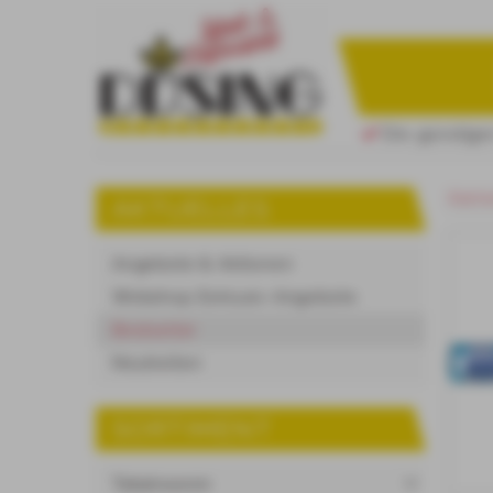
Die günstigen
Starts
AKTUELLES
Angebote & Aktionen
Webshop Exklusiv-Angebote
Bestseller
Neuheiten
SORTIMENT
Tabakwaren