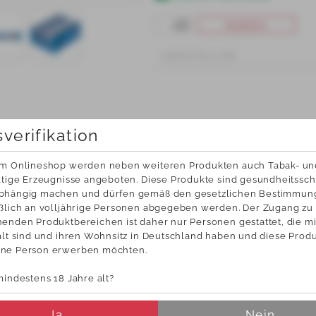
bestellen
HERSTELLER
sverifikation
em Onlineshop werden neben weiteren Produkten auch Tabak- und
ltige Erzeugnisse angeboten. Diese Produkte sind gesundheitsschä
bhängig machen und dürfen gemäß den gesetzlichen Bestimmun
ßlich an volljährige Personen abgegeben werden. Der Zugang zu 
Die günstigen Marschall Red
Beachten Sie unsere
enden Produktbereichen ist daher nur Personen gestattet, die mi
sen!
Neuheiten!
alt sind und ihren Wohnsitz in Deutschland haben und diese Produk
0 Marschall Red Hülsen 200er UVP 
Immer auf dem neusten Stand
0 EUR
ne Person erwerben möchten.
mindestens 18 Jahre alt?
KUNDENSERVICE
NEW
0 54 04 / 9 82 80
News u
Ja
Nein