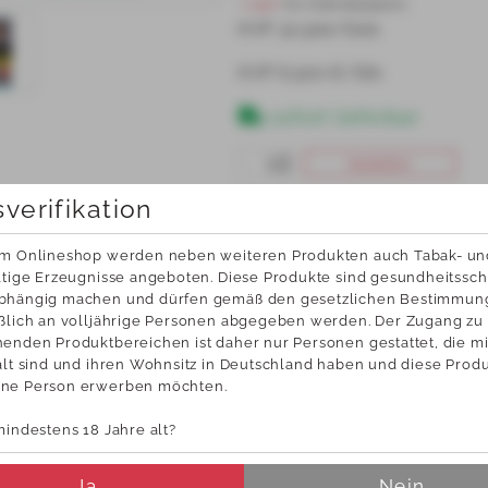
 Login 
für Individualpreis
KVP 32,500/Geb.
KVP 
6,500 €/Stk.
sofort lieferbar
bestellen
sverifikation
HERSTELLER
em Onlineshop werden neben weiteren Produkten auch Tabak- und
ltige Erzeugnisse angeboten. Diese Produkte sind gesundheitsschä
bhängig machen und dürfen gemäß den gesetzlichen Bestimmun
ßlich an volljährige Personen abgegeben werden. Der Zugang zu 
Vollsortiment
Ständige Erweiterung
enden Produktbereichen ist daher nur Personen gestattet, die mi
bieten Ihnen ein Vollsortiment im 
Optimierung unserer
eich Tabakwaren, 
alt sind und ihren Wohnsitz in Deutschland haben und diese Produk
Sortimente!
herbedarfsartikel, Kaffee, 
ne Person erwerben möchten.
Ständige Sortimentsanpassun
waren und Getränke.
mindestens 18 Jahre alt?
KUNDENSERVICE
NEW
Ja
Nein
News u