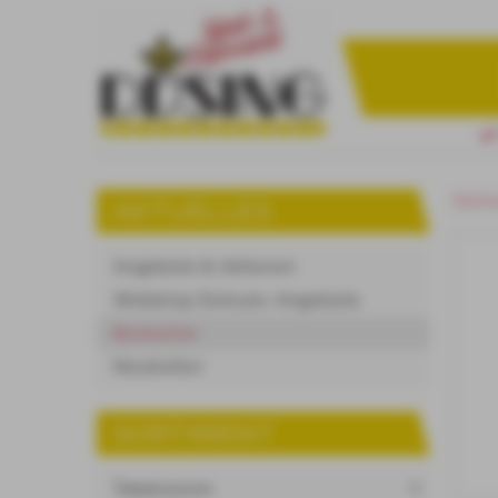
Starts
AKTUELLES
Angebote & Aktionen
Webshop Exklusiv-Angebote
Bestseller
Neuheiten
SORTIMENT
Tabakwaren