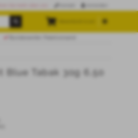
hren Sie mehr über uns
Kontakt
Anmelden
Warenkorb (
0.00
)
Bundesweiter Paketversand
t Blue Tabak 30g 6,50
1
03