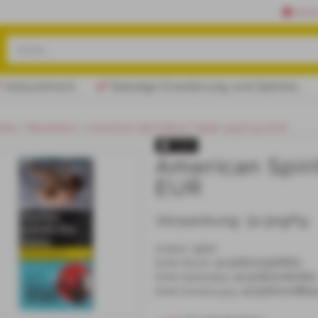
Erfa
Vollsortiment
Ständige Erweiterung und Optimierung unserer Sortimente!
eite
Bestseller
American Spirit Blue Tabak 30g 6,50 EUR
TOP
American Spiri
EUR
Verpackung:
5x30gPg.
3510
Artikel
:
4032800056860
EAN/
Stück
:
403280008282
EAN/
Gebinde5
:
40328000884
EAN/
Karton24x5
: