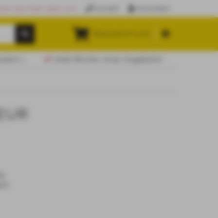
hren Sie mehr über uns
Kontakt
Anmelden
Warenkorb (
0.00
)
lservice
Jede Woche neue Angebote!
 EUR
64
71