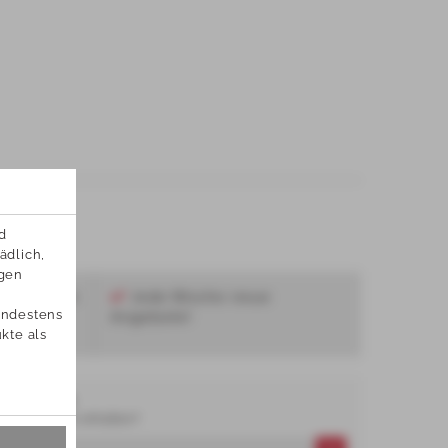
 
dlich, 
gen 
automaten
Jede Woche neue
ndestens 
Angebote!
te als 
an!
SLETTER
nd Angebote erhalten?