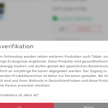
KVP 
10,000 €/Stk.
sofort lieferbar
bestellen
HERSTELLER
sverifikation
em Onlineshop werden neben weiteren Produkten auch Tabak- und
ltige Erzeugnisse angeboten. Diese Produkte sind gesundheitsschä
bhängig machen und dürfen gemäß den gesetzlichen Bestimmun
ßlich an volljährige Personen abgegeben werden. Der Zugang zu 
Geschenkgutscheine per e-
Verpflegungs-/Waren
enden Produktbereichen ist daher nur Personen gestattet, die mi
ding
im Vollservice
alt sind und ihren Wohnsitz in Deutschland haben und diese Produk
Sprechen Sie uns gerne darauf 
ne Person erwerben möchten.
mindestens 18 Jahre alt?
KUNDENSERVICE
NEW
0 54 04 / 9 82 80
News u
Ja
Nein
Mo.-Do.  7:00-16:00 | Fr. 7:00-13:00