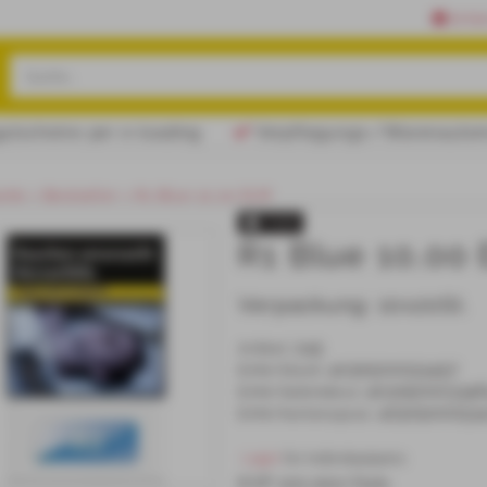
Erfa
tscheine per e-loading
Verpflegungs-/Warenautomaten im Vol
eite
Bestseller
R1 Blue 10,00 EUR
TOP
R1 Blue 10,00
Verpackung:
10x20St.
245
Artikel
:
4030500033457
EAN/
Stück
:
40305000334
EAN/
Gebinde10
:
40305000334
EAN/
Karton25x10
:
 Login 
für Individualpreis
KVP 100,000/Geb.